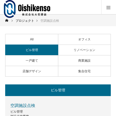
プロジェクト
空調施設点検
All
オフィス
ビル管理
リノベーション
一戸建て
商業施設
店舗デザイン
集合住宅
ビル管理
空調施設点検
ビル管理