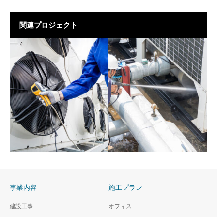
関連プロジェクト
事業内容
施工プラン
空調施設点検
施設清掃
建設工事
オフィス
ビル管理 施設点検業務
ビル管理 施設清掃業務